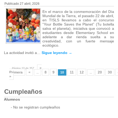
Publicado
27 abril, 2026
En el marco de la conmemoración del Día
Mundial de la Tierra, el pasado 22 de abril,
en TISLS llevamos a cabo el concurso
“Your Bottle Saves the Planet” (Tu botella
salva el planeta), iniciativa que convocó a
estudiantes desde Elementary School en
adelante a dar rienda suelta a su
creatividad, con un fuerte mensaje
ecológico.
La actividad invitó a…
Sigue leyendo
→
«
Página 10 de 357
Primera
«
8
9
11
12
20
30
...
10
...
»
Cumpleaños
Alumnos
- No se registran cumpleaños