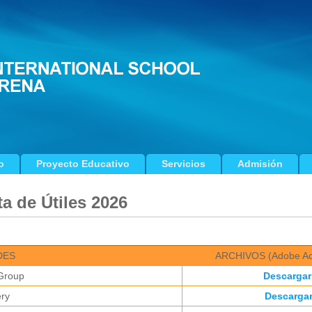
o
Proyecto Educativo
Servicios
Admisión
ta de Útiles 2026
DES
ARCHIVOS (Adobe Ac
Group
Descargar
ry
Descarga