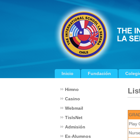
Inicio
Fundación
Colegi
Lis
Himno
Casino
Webmail
GRA
TislsNet
Play 
Admisión
Nurse
Ex-Alumnos