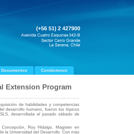
Documentos
Contáctenos
ral Extension Program
dquisición de habilidades y competencias
el desarrollo humano, fueron los tópicos
SLS, desarrollada el pasado sábado de
e Concepción, Roy Hidalgo, Magister en
 de la Universidad del Desarrollo. Con más