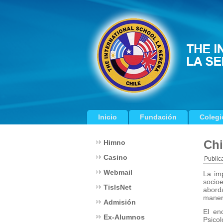
Inicio
Fundación
Colegi
Chi
Himno
Casino
Public
Webmail
La imp
socio
TislsNet
abord
maner
Admisión
El en
Ex-Alumnos
Psicol