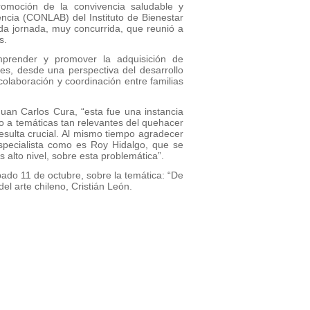
romoción de la convivencia saludable y
vencia (CONLAB) del Instituto de Bienestar
nda jornada, muy concurrida, que reunió a
s.
mprender y promover la adquisición de
es, desde una perspectiva del desarrollo
colaboración y coordinación entre familias
uan Carlos Cura, “esta fue una instancia
 a temáticas tan relevantes del quehacer
esulta crucial. Al mismo tiempo agradecer
specialista como es Roy Hidalgo, que se
alto nivel, sobre esta problemática”.
ado 11 de octubre, sobre la temática: “De
el arte chileno, Cristián León.