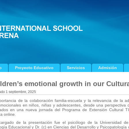
o
Proyecto Educativo
Servicios
Admisión
ldren’s emotional growth in our Cultu
ado
1 septiembre, 2025
ortancia de la colaboración familia-escuela y la relevancia de la a
emocionales en niños, niñas y adolescentes, desde una perspectiva d
ados en una nueva jornada del Programa de Extensión Cultural TI
a online.
cargado de la presentación fue el psicólogo de la Universidad d
ogía Educacional y Dr. (c) en Ciencias del Desarrollo y Psicopatología