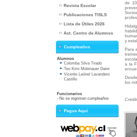
de 10
Revista Escolar
preven
Socioe
Publicaciones TISLS
profes
Lista de Útiles 2026
Hidal
habil
Act. Centro de Alumnos
humano
y esta
Cumpleaños
Para e
treme
Alumnos
escola
Colomba Silva Tirado
a la 
Teo Kimi Molenauer Daire
encuen
Vicente Leónel Lavandero
Desde 
Castillo
los mi
Funcionarios
- No se registran cumpleaños
Crédit
Pague Aquí