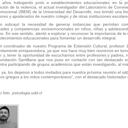
 años trabajando junto a establecimientos educacionales en la p
ción de la violencia, el actual investigador del Laboratorio de Convi
mocional (IBEM) de la Universidad del Desarrollo, nos brindó una li
ores y apoderados de nuestro colegio y de otras instituciones escolare
go subrayó la necesidad de generar instancias que permitan co
idades y competencias socioemocionales en niños, niñas y adolescent
. En ese sentido, alentó a explorar y reconocer la importancia de la 
blecimientos educacionales para fomentar un desarrollo integral.
l coordinador de nuestro Programa de Extensión Cultural, profesor J
ndamente enriquecedora, ya que nos hace muy bien reunirnos en torno
r y, tener la oportunidad de escucharnos entre profesores y padres, r
Fundación Santillana que nos puso en contacto con tan destacado e
tra participando de grupos académicos que están investigando, al más 
ya, los dejamos a todos invitados para nuestra próxima reunión el sáb
tos griegos a los mitos contemporáneos”, con el destacado historiador d
o foto. psicologia.udd.cl