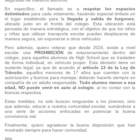
seguridad de nuestros alumnos.
En específico, el llamado es a
respetar los espacios
delimitados
para cada estamento, haciendo especial énfasis en
el lugar establecido para la
llegada y salida de furgones
,
ubicado justo en el frontis del colegio. Esta ubicación está
pensada de manera estratégica, con el objetivo de que los niños
y niñas que utilizan transporte escolar puedan desplazarse de
manera segura, sin exponerse a otros vehículos.
Pero además, quiero reiterar que desde 2024, existe a nivel
escolar una
PROHIBICIÓN
de estacionamiento dentro del
colegio, para aquellos alumnos de High School que se trasladen
de forma individual, en vehículo propio. Esta decisión tiene un
sustento legal, ya que de acuerdo al
artículo 13 de la Ley de
Tránsito
, aquellos menores de 17 años que cuenten con la
autorización y licencia para manejar, deberán hacerlo siempre en
compañía de un adulto responsable.
Todo alumno menor a esa
edad, NO puede venir en auto al colegio
, al no contar con la
licencia respectiva.
Estas medidas, no solo buscan resguardar a los jóvenes, sino
que además, educar a nuestra comunidad escolar, sumándose a
una serie de acciones enfocadas en potenciar la buena
convivencia vial.
Finalmente, quiero agradecer la buena disposición que han
mostrado siempre para hacer comunidad.
Atte.,