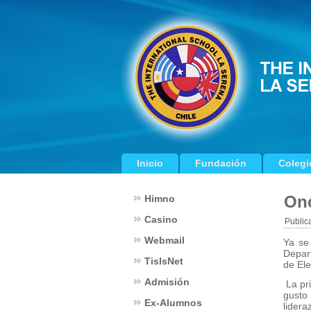
Inicio
Fundación
Colegi
Onc
Himno
Casino
Public
Webmail
Ya se
Depar
TislsNet
de Ele
Admisión
La pri
gusto 
Ex-Alumnos
lidera