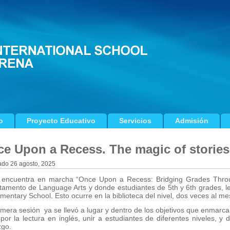
o
Proyecto Educativo
Servicios
Admisión
e Upon a Recess. The magic of stories
ado
26 agosto, 2025
 encuentra en marcha “Once Upon a Recess: Bridging Grades Throug
tamento de Language Arts y donde estudiantes de 5th y 6th grades, l
mentary School. Esto ocurre en la biblioteca del nivel, dos veces al me
mera sesión ya se llevó a lugar y dentro de los objetivos que enmarca
por la lectura en inglés, unir a estudiantes de diferentes niveles, y
zgo.