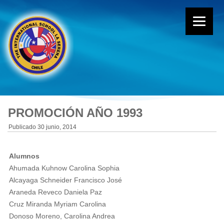
PROMOCIÓN AÑO 1993
Publicado
30 junio, 2014
Alumnos
Ahumada Kuhnow Carolina Sophia
Alcayaga Schneider Francisco José
Araneda Reveco Daniela Paz
Cruz Miranda Myriam Carolina
Donoso Moreno, Carolina Andrea