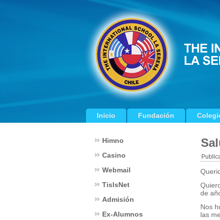
Inicio
Fundación
Colegi
Sal
Himno
Casino
Public
Webmail
Queri
TislsNet
Quiero
de año
Admisión
Nos h
Ex-Alumnos
las m