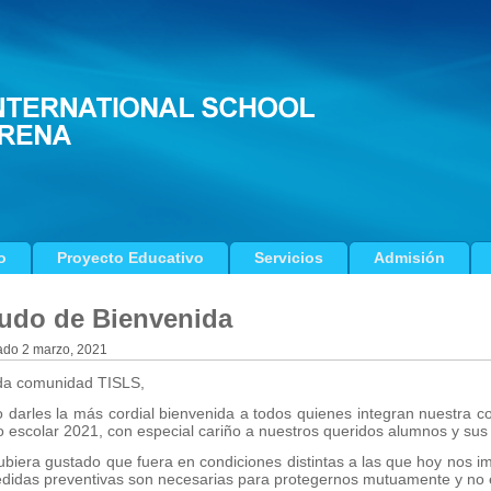
o
Proyecto Educativo
Servicios
Admisión
udo de Bienvenida
ado
2 marzo, 2021
da comunidad TISLS,
 darles la más cordial bienvenida a todos quienes integran nuestra co
 escolar 2021, con especial cariño a nuestros queridos alumnos y sus 
ubiera gustado que fuera en condiciones distintas a las que hoy nos
edidas preventivas son necesarias para protegernos mutuamente y no 