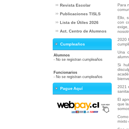
Para n
Revista Escolar
comun
Publicaciones TISLS
Ello, 
con co
Lista de Útiles 2026
exige,
Act. Centro de Alumnos
nosotr
2020 f
Cumpleaños
cumpli
Una c
Alumnos
alumno
- No se registran cumpleaños
Si hu
discu
Funcionarios
acadé
- No se registran cumpleaños
bienve
2021 
Pague Aquí
sanita
El apr
que la
somos
Como b
mixto 