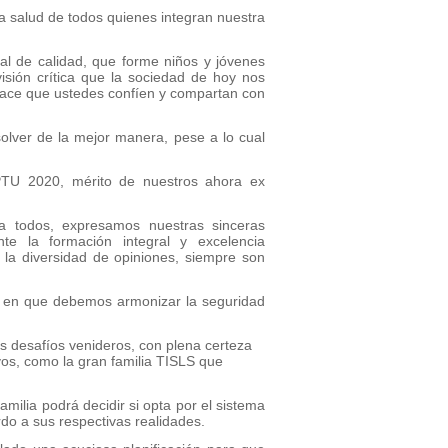
a salud de todos quienes integran nuestra
ral de calidad, que forme niños y jóvenes
isión crítica que la sociedad de hoy nos
 hace que ustedes confíen y compartan con
olver de la mejor manera, pese a lo cual
 PTU 2020, mérito de nuestros ahora ex
ra todos, expresamos nuestras sinceras
e la formación integral y excelencia
 la diversidad de opiniones, siempre son
e, en que debemos armonizar la seguridad
s desafíos venideros, con plena certeza
vos, como la gran familia TISLS que
ilia podrá decidir si opta por el sistema
do a sus respectivas realidades.