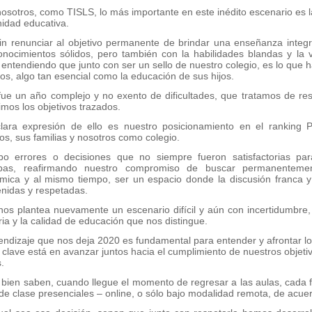
osotros, como TISLS, lo más importante en este inédito escenario es l
idad educativa.
sin renunciar al objetivo permanente de brindar una enseñanza integ
nocimientos sólidos, pero también con la habilidades blandas y la v
 entendiendo que junto con ser un sello de nuestro colegio, es lo que
os, algo tan esencial como la educación de sus hijos.
ue un año complejo y no exento de dificultades, que tratamos de res
mos los objetivos trazados.
lara expresión de ello es nuestro posicionamiento en el ranking
s, sus familias y nosotros como colegio.
bo errores o decisiones que no siempre fueron satisfactorias pa
lpas, reafirmando nuestro compromiso de buscar permanentement
mica y al mismo tiempo, ser un espacio donde la discusión franca y
nidas y respetadas.
nos plantea nuevamente un escenario difícil y aún con incertidumbr
ria y la calidad de educación que nos distingue.
endizaje que nos deja 2020 es fundamental para entender y afrontar lo
 clave está en avanzar juntos hacia el cumplimiento de nuestros objeti
.
ien saben, cuando llegue el momento de regresar a las aulas, cada fam
de clase presenciales – online, o sólo bajo modalidad remota, de acuer