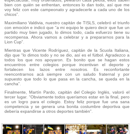
espectacular, muy ordenados, pelearon cada pelota, ellos saben
bien con quién se enfrentan, entonces lo dan todo, así que me
voy feliz con este campeonato y agradecerle a cada uno de los
chicos”.
Maximiliano Valdivia, nuestro capitán de TISLS, celebró el triunfo
con emoción e indicó que “a mi equipo le quiero decir que fue un
partido muy bien jugado, lo dimos todo, cada esfuerzo tiene su
recompensa. Ahora vamos a celebrar y a prepararnos para la
Lion Cup”.
Mientras que Vicente Rodríguez, capitán de la Scuola Italiana,
dijo que “lo dimos todo y no se dio, así es el fútbol. Agradezco a
todos los que nos apoyaron. Es bonito que se hagan estos
encuentros entre colegios porque incentivan el deporte y
fortalecen los lazos entre nosotros. Es reconfortante
reencontrarnos acá siempre con un saludo fraternal y por
supuesto que todo lo que pasa en la cancha, se queda en la
cancha”.
Finalmente, Martín Pardo, capitán del Colegio Inglés, valoró el
tercer lugar. “Obviamente todos queríamos estar en la final, pero
es un logro para el colegio. Estoy feliz porque fue una sana
competencia y se genera una bonita costumbre deportiva que
debería expandirse a otros deportes también”.