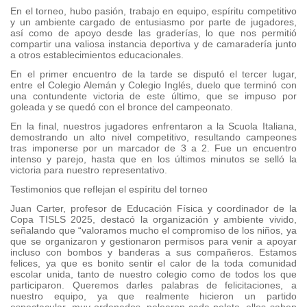
En el torneo, hubo pasión, trabajo en equipo, espíritu competitivo
y un ambiente cargado de entusiasmo por parte de jugadores,
así como de apoyo desde las graderías, lo que nos permitió
compartir una valiosa instancia deportiva y de camaradería junto
a otros establecimientos educacionales.
En el primer encuentro de la tarde se disputó el tercer lugar,
entre el Colegio Alemán y Colegio Inglés, duelo que terminó con
una contundente victoria de este último, que se impuso por
goleada y se quedó con el bronce del campeonato.
En la final, nuestros jugadores enfrentaron a la Scuola Italiana,
demostrando un alto nivel competitivo, resultando campeones
tras imponerse por un marcador de 3 a 2. Fue un encuentro
intenso y parejo, hasta que en los últimos minutos se selló la
victoria para nuestro representativo.
Testimonios que reflejan el espíritu del torneo
Juan Carter, profesor de Educación Física y coordinador de la
Copa TISLS 2025, destacó la organización y ambiente vivido,
señalando que “valoramos mucho el compromiso de los niños, ya
que se organizaron y gestionaron permisos para venir a apoyar
incluso con bombos y banderas a sus compañeros. Estamos
felices, ya que es bonito sentir el calor de la toda comunidad
escolar unida, tanto de nuestro colegio como de todos los que
participaron. Queremos darles palabras de felicitaciones, a
nuestro equipo, ya que realmente hicieron un partido