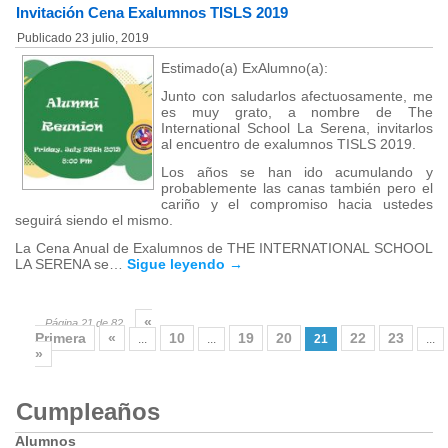
Invitación Cena Exalumnos TISLS 2019
Publicado
23 julio, 2019
Estimado(a) ExAlumno(a):
Junto con saludarlos afectuosamente, me
es muy grato, a nombre de The
International School La Serena, invitarlos
al encuentro de exalumnos TISLS 2019.
Los años se han ido acumulando y
probablemente las canas también pero el
cariño y el compromiso hacia ustedes
seguirá siendo el mismo.
La Cena Anual de Exalumnos de THE INTERNATIONAL SCHOOL
LA SERENA se…
Sigue leyendo
→
«
Página 21 de 82
Primera
«
10
19
20
22
23
...
...
21
...
»
Cumpleaños
Alumnos