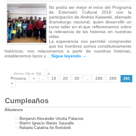
No podía ser mejor el inicio del Programa
de Extensión Cultural 2016 con la
participación de Andrés Kalawski, afamado
dramaturgo nacional, quien desarrolló un
curso taller en el que reflexionamos sobre
la relevancia de las historias en nuestras
vidas.
La experiencia nos permitió comprender
que los hombres somos constitutivamente
históricos, nos relacionamos a partir de nuestras historias,
establecemos lazos y…
Sigue leyendo
→
«
Página 290 de 358
Primera
«
10
20
30
288
289
...
...
290
»
Cumpleaños
Alumnos
Benjamin Alexander Urrutia Palacios
Martín Ignacio Illanes Sauvalle
Rafaela Catalina Ite Bortolotti