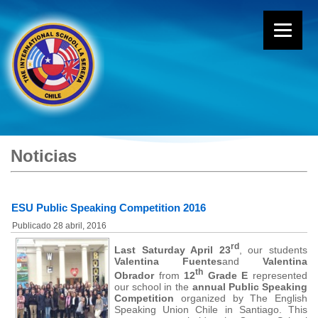
Noticias
ESU Public Speaking Competition 2016
Publicado
28 abril, 2016
rd
Last Saturday April 23
, our students
Valentina Fuentes
and
Valentina
th
Obrador
from
12
Grade E
represented
our school in the
annual Public Speaking
Competition
organized by The English
Speaking Union Chile in Santiago. This