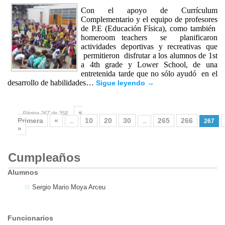
Con el apoyo de Currículum
Complementario y el equipo de profesores
de P.E (Educación Física), como también
homeroom teachers se planificaron
actividades deportivas y recreativas que
permitieron disfrutar a los alumnos de 1st
a 4th grade y Lower School, de una
entretenida tarde que no sólo ayudó en el
desarrollo de habilidades…
Sigue leyendo
→
«
Página 267 de 358
Primera
«
10
20
30
265
266
...
...
267
»
Cumpleaños
Alumnos
Sergio Mario Moya Arceu
Funcionarios