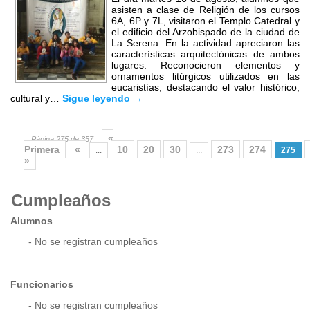
asisten a clase de Religión de los cursos
6A, 6P y 7L, visitaron el Templo Catedral y
el edificio del Arzobispado de la ciudad de
La Serena. En la actividad apreciaron las
características arquitectónicas de ambos
lugares. Reconocieron elementos y
ornamentos litúrgicos utilizados en las
eucaristías, destacando el valor histórico,
cultural y…
Sigue leyendo
→
«
Página 275 de 357
Primera
«
10
20
30
273
274
...
...
275
»
Cumpleaños
Alumnos
- No se registran cumpleaños
Funcionarios
- No se registran cumpleaños