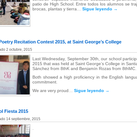
patio de High School. Entre todos los alumnos se tr
brocas, plantas y tierra…
Sigue leyendo
→
oetry Recitation Contest 2015, at Saint George’s College
ado
2 octubre, 2015
Last Wednesday, September 30th, our school particip
2015 that was held at Saint George’s College in Sant
Sánchez from 8thK and Benjamín Rozas from 8thMC.
Both showed a high proficiency in the English langua
commitment.
We are very proud…
Sigue leyendo
→
l Fiesta 2015
ado
14 septiembre, 2015
.