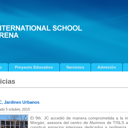
o
Proyecto Educativo
Servicios
Admisión
icias
C, Jardines Urbanos
ado
5 octubre, 2015
El 9th. JC accedió de manera comprometida a la inv
Morgán, asesora del centro de Alumnos de TISLS a d
construir espacios interiores dedicados a jardinería