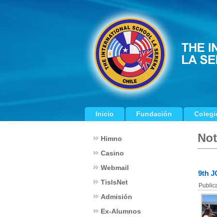
Inicio
Fundación
Colegi
Not
Himno
Casino
Webmail
9th J
TislsNet
Public
Admisión
Ex-Alumnos