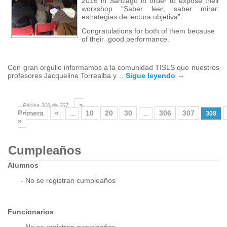
2015 in Santiago in order to expose their
workshop “Saber leer, saber mirar:
estrategias de lectura objetiva”.
Congratulations for both of them because
of their good performance.
Con gran orgullo informamos a la comunidad TISLS que nuestros
profesores Jacqueline Torrealba y…
Sigue leyendo
→
«
Página 308 de 357
Primera
«
10
20
30
306
307
...
...
308
»
Cumpleaños
Alumnos
- No se registran cumpleaños
Funcionarios